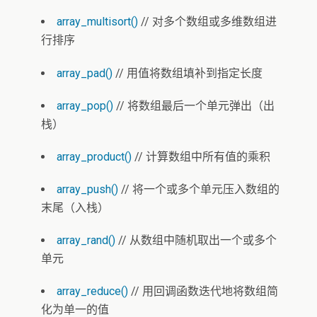
array_multisort()
// 对多个数组或多维数组进
行排序
array_pad()
// 用值将数组填补到指定长度
array_pop()
// 将数组最后一个单元弹出（出
栈）
array_product()
// 计算数组中所有值的乘积
array_push()
// 将一个或多个单元压入数组的
末尾（入栈）
array_rand()
// 从数组中随机取出一个或多个
单元
array_reduce()
// 用回调函数迭代地将数组简
化为单一的值