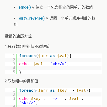
range()
// 建立一个包含指定范围单元的数组
array_reverse()
// 返回一个单元顺序相反的数
组
数组的遍历方式
1.只取数组中的值不取键值
1
foreach
(
$arr
as
$val
){
2
3
echo
$val
.
'<br/>'
;
4
5
}
2.取数组中的键和值
1
foreach
(
$arr
as
$key
=>
$val
){
2
3
echo
$key
.
' => '
.
$val
.
'<br/>'
;
4