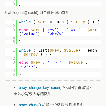
5
}
3.while() list() each() 组合循环遍历数组
1
while
(
$arr
= each (
$array
) ) {
2
3
echo
$arr
[
'key'
] .
' => '
.
$arr
[
'value'
] .
'<br/>'
;
4
5
}
1
while
( list(
$key
,
$value
) = each
(
$array
) ) {
2
3
echo
$key
.
' => '
.
$value
.
'<br/>'
;
4
5
}
array_change_key_case()
// 返回字符串键名
全为小写或大写的数组
array_chunk()
// 将一个数组分割成多个