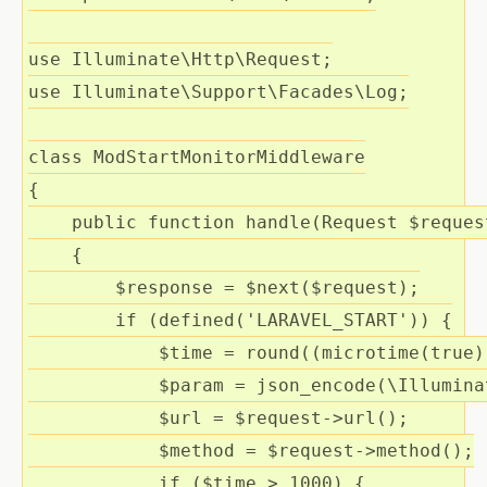
use
Illuminate
\
Http
\
Request
use
Illuminate
\
Support
\
Facades
\
Log
;

class
ModStartMonitorMiddleware
{
public
function
handle
(Request 
$reques
    {
$response
 = 
$next
(
$request
);

if
 (defined(
'LARAVEL_START'
)) {

$time
 = round((microtime(
true
)
$param
 = json_encode(\Illumina
$url
 = 
$request
->url();

$method
 = 
$request
->method();

if
 (
$time
 > 
1000
) {
