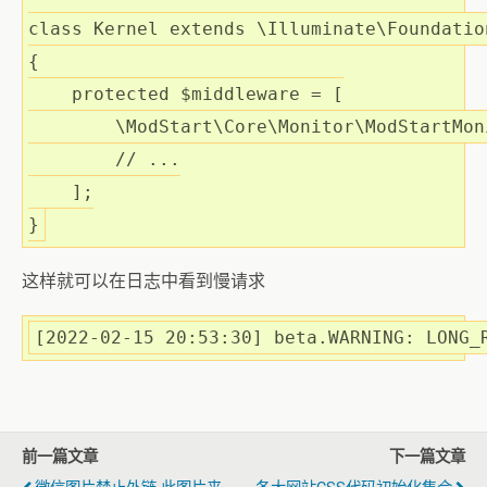
class
Kernel
extends
 \
Illuminate
\
Foundatio
{
protected
$middleware
 = [

        \ModStart\Core\Monitor\ModStartMon
        // ...

    ];

}
这样就可以在日志中看到慢请求
[
2022
-
02
-
15
20
:
53
:
30
] beta
.WARNING
: LONG_
前一篇文章
下一篇文章