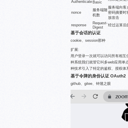
Authenticate
Basic
服务端向客
服务端随
nonce
密码摘要时
机数
放攻击
Request-
response
经过运算后
Digest
基于会话的认证
cookie、session那种
扩展:
用户登录一次就可以访问所有相互信
种系统我们就管它叫多web应用单点登录
种技术引入了特定的鉴权、授权体
基于令牌的身份认证 OAuth2
github、gitee、钟馗之眼