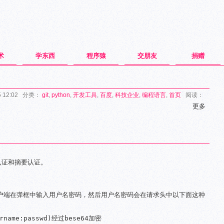
术
学东西
程序猿
交朋友
捐赠
5 12:02 分类：
git
,
python
,
开发工具
,
百度
,
科技企业
,
编程语言
,
首页
阅读：
更多
认证和摘要认证。
户端在弹框中输入用户名密码，然后用户名密码会在请求头中以下面这种