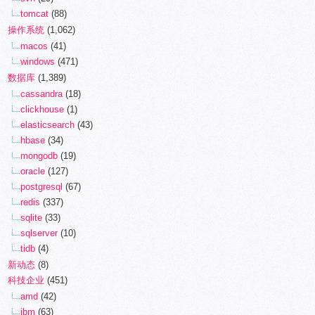
tomcat
(88)
操作系统
(1,062)
macos
(41)
windows
(471)
数据库
(1,389)
cassandra
(18)
clickhouse
(1)
elasticsearch
(43)
hbase
(34)
mongodb
(19)
oracle
(127)
postgresql
(67)
redis
(337)
sqlite
(33)
sqlserver
(10)
tidb
(4)
新动态
(8)
科技企业
(451)
amd
(42)
ibm
(63)