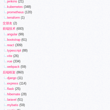
jenkins
(21)
kubernetes
(348)
prometheus
(120)
terraform
(1)
交朋友
(2)
前端技术
(693)
angular
(99)
bootstrap
(61)
react
(309)
typescript
(88)
vite
(26)
vue
(334)
webpack
(59)
后端框架
(860)
django
(11)
express
(114)
flask
(25)
hibernate
(28)
laravel
(51)
mybatis
(59)