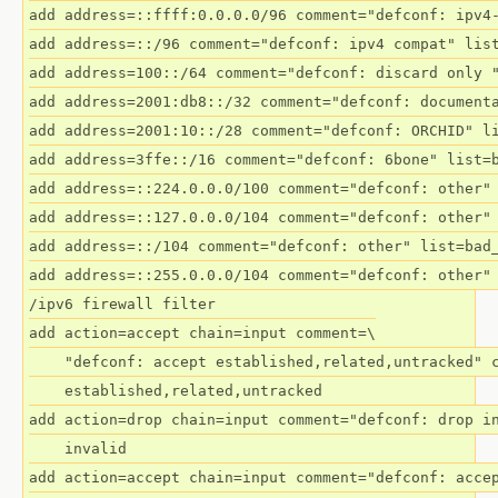
add address=::ffff:0.0.0.0/96 comment="defconf: ipv4-
add address=::/96 comment="defconf: ipv4 compat" list
add address=100::/64 comment="defconf: discard only "
add address=2001:db8::/32 comment="defconf: documenta
add address=2001:10::/28 comment="defconf: ORCHID" li
add address=3ffe::/16 comment="defconf: 6bone" list=b
add address=::224.0.0.0/100 comment="defconf: other" 
add address=::127.0.0.0/104 comment="defconf: other" 
add address=::/104 comment="defconf: other" list=bad_
add address=::255.0.0.0/104 comment="defconf: other" 
/ipv6 firewall filter

add action=accept chain=input comment=\

    "defconf: accept established,related,untracked" c
    established,related,untracked

add action=drop chain=input comment="defconf: drop in
    invalid

add action=accept chain=input comment="defconf: accep