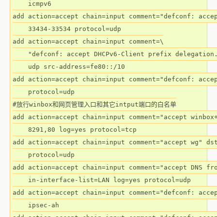
    icmpv6

add action=accept chain=input comment="defconf: accep
    33434-33534 protocol=udp

add action=accept chain=input comment=\

    "defconf: accept DHCPv6-Client prefix delegation.
    udp src-address=fe80::/10

add action=accept chain=input comment="defconf: accep
    protocol=udp

#放行winbox和网页管理入口和其它intput端口的白名单

add action=accept chain=input comment="accept winbox+
    8291,80 log=yes protocol=tcp

add action=accept chain=input comment="accept wg" dst
    protocol=udp

add action=accept chain=input comment="accept DNS fro
    in-interface-list=LAN log=yes protocol=udp

add action=accept chain=input comment="defconf: accep
    ipsec-ah
