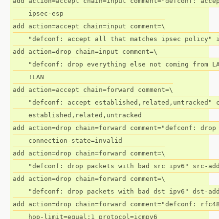
add action=accept chain=input comment="defconf: accep
    ipsec-esp

add action=accept chain=input comment=\

    "defconf: accept all that matches ipsec policy" i
add action=drop chain=input comment=\

    "defconf: drop everything else not coming from LA
    !LAN

add action=accept chain=forward comment=\

    "defconf: accept established,related,untracked" c
    established,related,untracked

add action=drop chain=forward comment="defconf: drop 
    connection-state=invalid

add action=drop chain=forward comment=\

    "defconf: drop packets with bad src ipv6" src-add
add action=drop chain=forward comment=\

    "defconf: drop packets with bad dst ipv6" dst-add
add action=drop chain=forward comment="defconf: rfc48
    hop-limit=equal:1 protocol=icmpv6
